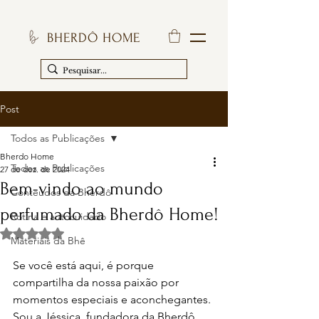
BHERDÔ HOME
Post
Todos as Publicações
Bherdo Home
Todos as Publicações
27 de dez. de 2024
Bem-vindo ao mundo
Conteúdos da Bherdô
perfumado da Bherdô Home!
Rotina e autocuidado
Avaliado com NaN de 5 estrelas.
Materiais da Bhê
Se você está aqui, é porque 
compartilha da nossa paixão por 
momentos especiais e aconchegantes. 
Sou a Jéssica, 
fundadora 
da Bherdô 