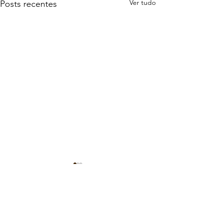
Ver tudo
Posts recentes
0.0 / 5 (0)
Comentários