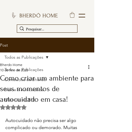
BHERDÔ HOME
Post
Todos as Publicações
Bherdo Home
Todos as Publicações
10 de fev. de 2025
Como criar um ambiente para
Conteúdos da Bherdô
seus momentos de
Rotina e autocuidado
autocuidado em casa!
Materiais da Bhê
Avaliado com NaN de 5 estrelas.
Autocuidado não precisa ser algo 
complicado ou demorado. Muitas 