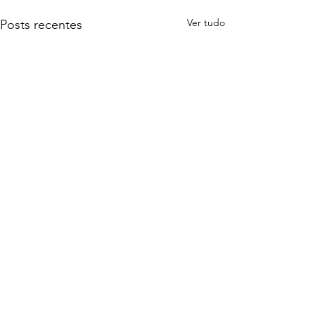
Ver tudo
Posts recentes
0.0 / 5 (0)
Comentários