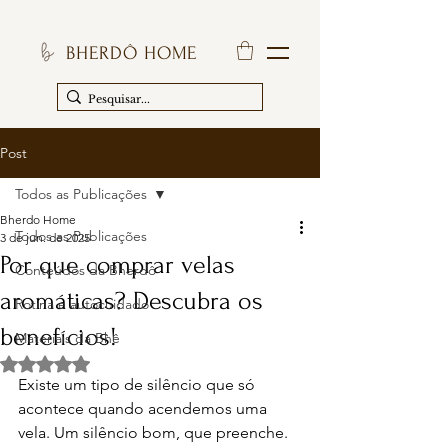
BHERDÔ HOME
Post
Todos as Publicações
Bherdo Home
Todos as Publicações
3 de jun. de 2025
Por que comprar velas
Conteúdos da Bherdô
aromáticas? Descubra os
Rotina e autocuidado
benefícios!
Materiais da Bhê
Avaliado com NaN de 5 estrelas.
Existe um tipo de silêncio que só 
acontece quando acendemos uma 
vela. Um silêncio bom, que preenche. 