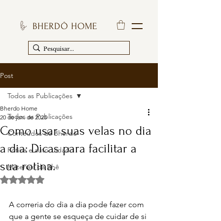
BHERDÔ HOME
Post
Todos as Publicações
Bherdo Home
Todos as Publicações
20 de jan. de 2025
Como usar suas velas no dia
Conteúdos da Bherdô
a dia: Dicas para facilitar a
Rotina e autocuidado
sua rotina.
Materiais da Bhê
Avaliado com NaN de 5 estrelas.
A correria do dia a dia pode fazer com 
que a gente se esqueça de cuidar de si 